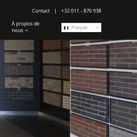
Contact
|
+32 011 - 870 938
À propos de
Français
nous