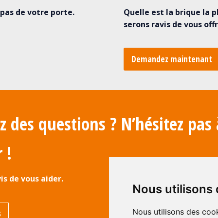
pas de votre porte.
Quelle est la brique la 
serons ravis de vous offr
Demandez maintenant
z des questions ? N’hésitez pas
 !
is de vous aider.
Nous utilisons
Nous utilisons des cook
s