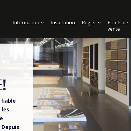
Information
Inspiration
Régler
Points de
vente
E
!
fiable
 les
Ce
. Depuis