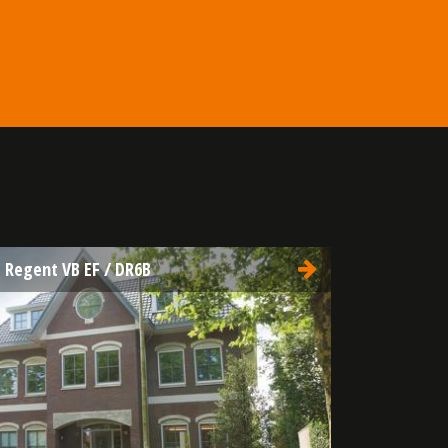
 Regent VB EF / DR6B