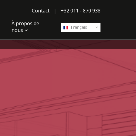
Contact
|
+32 011 - 870 938
À propos de
Français
nous