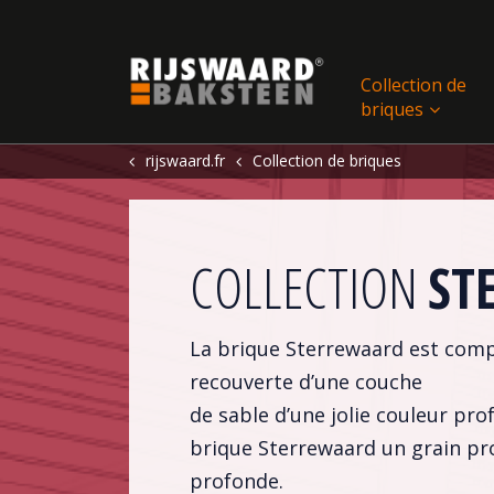
Update cookies preferences
Collection de
briques
rijswaard.fr
Collection de briques
COLLECTION
ST
La brique Sterrewaard est compo
recouverte d’une couche
de sable d’une jolie couleur pr
brique Sterrewaard un grain p
profonde.