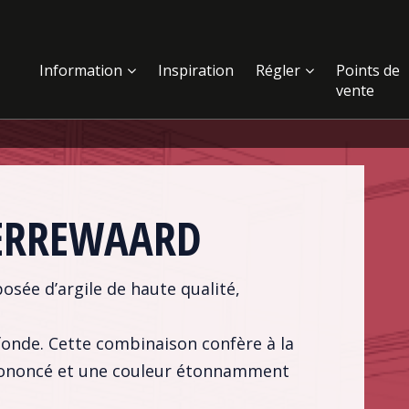
Information
Inspiration
Régler
Points de
vente
ERREWAARD
sée d’argile de haute qualité,
ofonde. Cette combinaison confère à la
rononcé et une couleur étonnamment