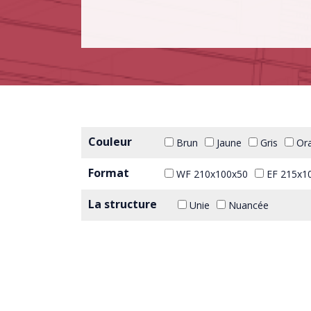
Couleur
Brun
Jaune
Gris
Or
Format
WF 210x100x50
EF 215x1
La structure
Unie
Nuancée