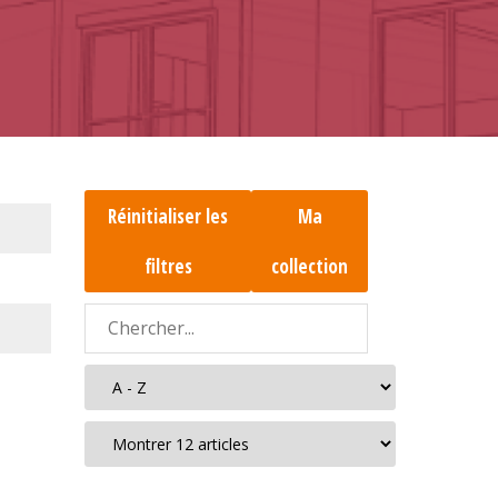
Réinitialiser les
Ma
filtres
collection