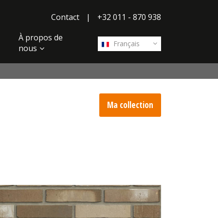
Contact
|
+32 011 - 870 938
À propos de
Français
nous
Ma collection