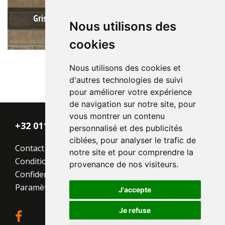
Gris MP EF / DR40B
Nous utilisons des
cookies
Nous utilisons des cookies et
d'autres technologies de suivi
pour améliorer votre expérience
Type:
Moulée pressée
de navigation sur notre site, pour
Format:
EF 215x100x65
vous montrer un contenu
La structure:
Unie
+32 011 - 870 938
personnalisé et des publicités
Couleur:
Gris
ciblées, pour analyser le trafic de
Contact
notre site et pour comprendre la
Conditions générales
provenance de nos visiteurs.
Confidentialité
Paramètres des cookies
J'accepte
Je refuse