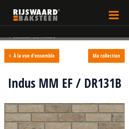
Update cookies preferences
rijswaard.fr
Collection de briques
Collection Sterrewaard
À la vue d'ensemble
Ma collection
Indus MM EF / DR131B