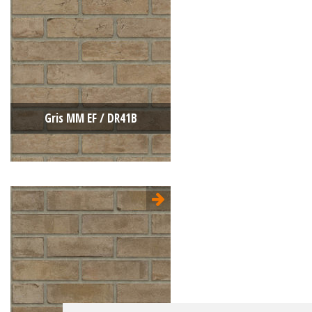
Type:
Sterrewaard
Format:
EF 215x100x65
La structure:
Nuancée
Couleur:
Gris
Gris MM EF / DR41B
Type:
Moulée main
Format:
EF 215x100x65
La structure:
Unie
Couleur:
Gris