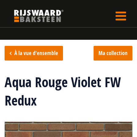
Update cookies preferences
rijswaard.fr
Collection de briques
Collection Aqua
À la vue d'ensemble
Ma collection
Aqua Rouge Violet FW
Redux