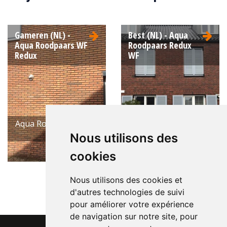
Couleur:
Orange
Gameren (NL) -
Best (NL) - Aqua
Aqua Roodpaars WF
Roodpaars Redux
Redux
WF
Aqua Rouge Violet FW
Aqua Rouge Violet FW
Redux
Redux
Nous utilisons des
cookies
Nous utilisons des cookies et
d'autres technologies de suivi
pour améliorer votre expérience
de navigation sur notre site, pour