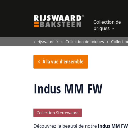
Update cookies preferences
Collection de
briques
rijswaard.fr
Collection de briques
Collecti
À la vue d'ensemble
Indus MM FW
Collection Sterrewaard
Découvrez la beauté de notre
Indus MM FW