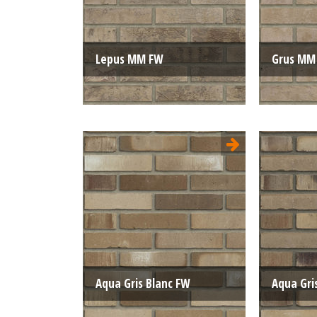
Lepus MM FW
Grus MM
Type:
Sterrewaard
Type:
Format:
WF 210x100x50
Format:
La structure:
Nuancée
La struct
Couleur:
Gris
Couleur:
Aqua Gris Blanc FW
Aqua Gri