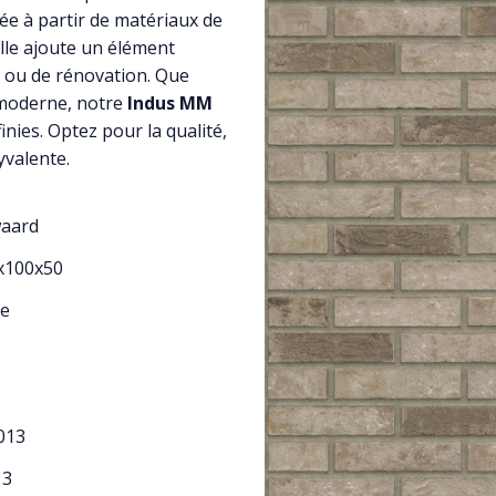
ée à partir de matériaux de
elle ajoute un élément
n ou de rénovation. Que
 moderne, notre
Indus MM
finies. Optez pour la qualité,
yvalente.
waard
x100x50
e
013
13