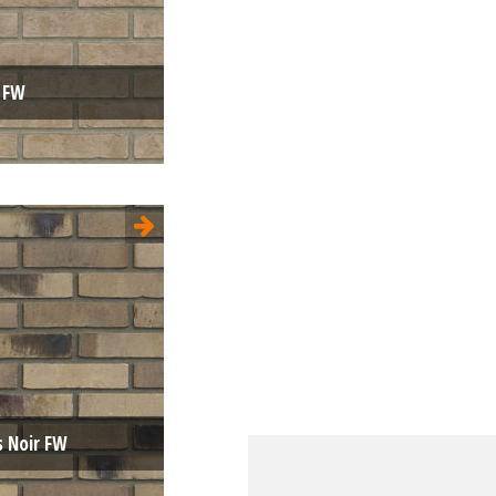
 FW
Sterrewaard
WF 210x100x50
ure:
Unie
Gris
s Noir FW