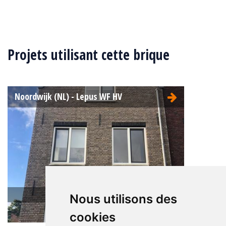
Type:
Aqua
Projets utilisant cette brique
Format:
WF 210x100x50
La structure:
Nuancée
Couleur:
Gris
Noordwijk (NL) - Lepus WF HV
Lepus MM FW
Nous utilisons des
cookies