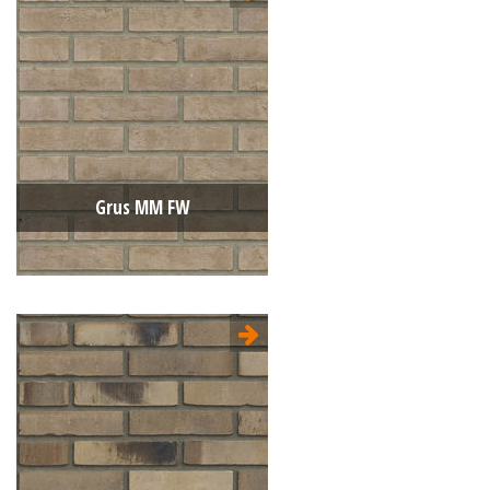
Type:
Sterrewaard
Format:
WF 210x100x50
La structure:
Nuancée
Couleur:
Gris
Grus MM FW
Type:
Sterrewaard
Format:
WF 210x100x50
La structure:
Unie
Couleur:
Gris