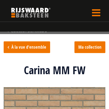
Update cookies preferences
rijswaard.fr
Collection de briques
Collection Sterrewaard
À la vue d'ensemble
Ma collection
Carina MM FW