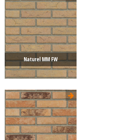
Type:
Moulée main
Format:
WF 210x100x50
La structure:
Unie
Couleur:
Jaune
Naturel MM FW
Type:
Moulée main
Format:
WF 210x100x50
La structure:
Nuancée
Couleur:
Naturel