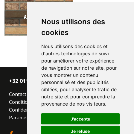
Auriga MM FW
Nous utilisons des
cookies
Nous utilisons des cookies et
d'autres technologies de suivi
pour améliorer votre expérience
Type:
Sterrewaard
de navigation sur notre site, pour
Format:
WF 210x100x50
vous montrer un contenu
La structure:
Nuancée
+32 011 - 870 938
personnalisé et des publicités
Couleur:
Jaune
ciblées, pour analyser le trafic de
Contact
notre site et pour comprendre la
Conditions générales
provenance de nos visiteurs.
Confidentialité
Paramètres des cookies
J'accepte
Je refuse