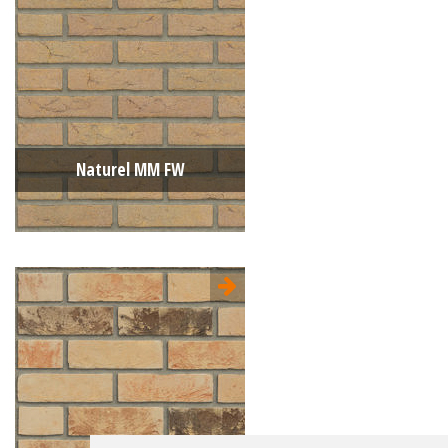
Type:
Sterrewaard
Format:
WF 210x100x50
La structure:
Unie
Couleur:
Jaune
Naturel MM FW
Type:
Moulée main
Format:
WF 210x100x50
La structure:
Nuancée
Couleur:
Naturel