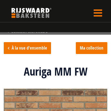
Update cookies preferences
rijswaard.fr
Collection de briques
Collection Sterrewaard
À la vue d'ensemble
Ma collection
Auriga MM FW