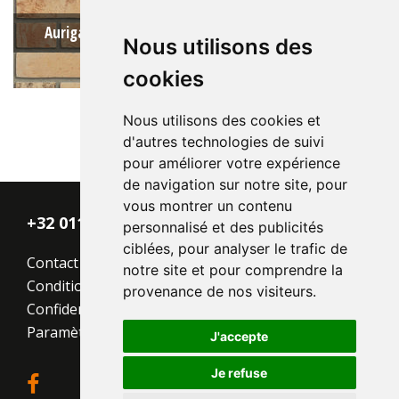
Auriga MM EF / DR203B
Nous utilisons des
cookies
Nous utilisons des cookies et
d'autres technologies de suivi
pour améliorer votre expérience
Type:
Sterrewaard
de navigation sur notre site, pour
Format:
EF 215x100x65
vous montrer un contenu
La structure:
Nuancée
+32 011 - 870 938
personnalisé et des publicités
Couleur:
Jaune
ciblées, pour analyser le trafic de
Contact
notre site et pour comprendre la
Conditions générales
provenance de nos visiteurs.
Confidentialité
Paramètres des cookies
J'accepte
Je refuse