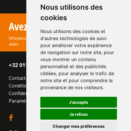
Nous utilisons des
cookies
Type:
Sterrewaard
Avez-vous des questions?
Format:
WF 210x100x50
Nous utilisons des cookies et
La structure:
Nuancée
Couleur:
Rouge
d'autres technologies de suivi
N’hésitez pas à nous contacter ! Nous serons ravis de vous
aider.
pour améliorer votre expérience
de navigation sur notre site, pour
vous montrer un contenu
+32 011 - 870 938
personnalisé et des publicités
ciblées, pour analyser le trafic de
Contact
notre site et pour comprendre la
Conditions générales
provenance de nos visiteurs.
Confidentialité
Paramètres des cookies
J'accepte
Je refuse
Changer mes préférences