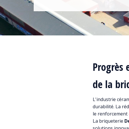
Progrès 
de la br
L'industrie céra
durabilité. La r
le renforcement d
La briqueterie
D
solutions innovan