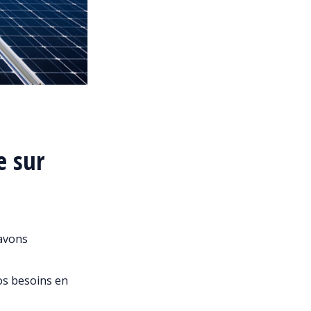
e sur
 avons
os besoins en