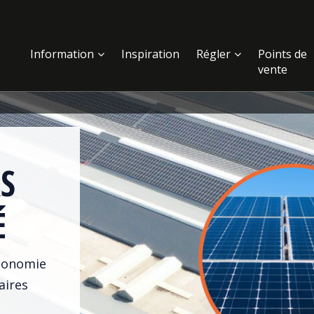
Information
Inspiration
Régler
Points de
vente
S
É
conomie
aires