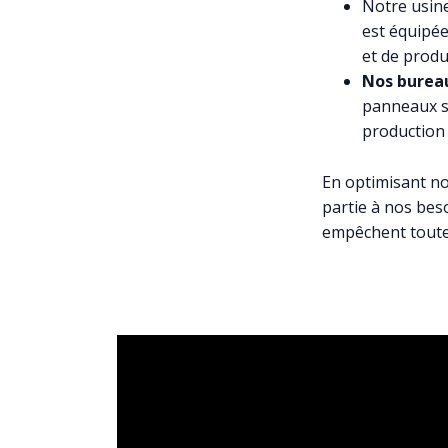
Notre usin
est équipée
et de produ
Nos burea
panneaux so
production 
En optimisant n
partie à nos beso
empêchent toute 