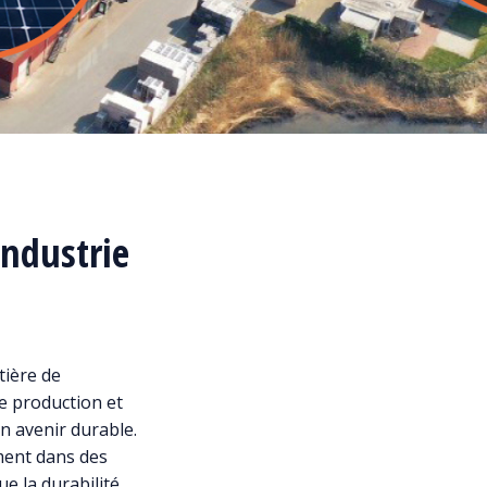
industrie
tière de
de production et
un avenir durable.
ment dans des
ue la durabilité