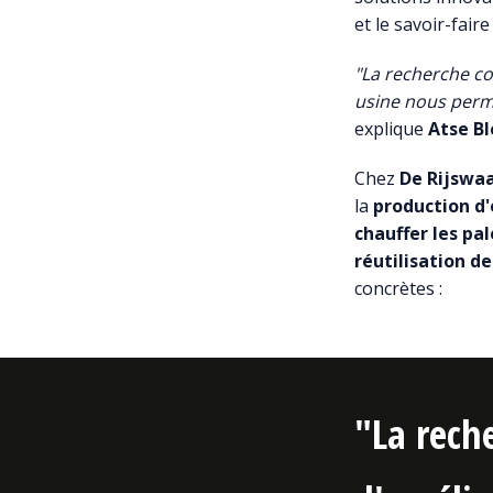
et le savoir-faire
"La recherche co
usine nous perm
explique
Atse Bl
Chez
De Rijswa
la
production d'
chauffer les pa
réutilisation d
concrètes :
"La rech