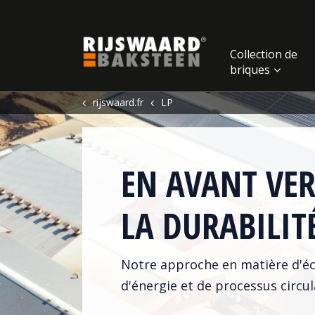
Update cookies preferences
Collection de
briques
rijswaard.fr
LP
EN AVANT VER
LA DURABILIT
Notre approche en matière d'é
d'énergie et de processus circul