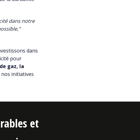
cité dans notre
ossible,"
nvestissons dans
icité pour
de gaz, la
 nos initiatives
rables et