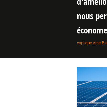
d'amélior
nous per
économe 
explique Atse Ble