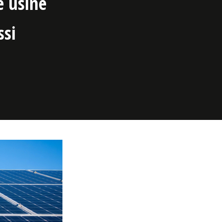
e usine
ssi