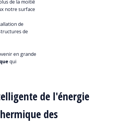
plus de la moitié
ux notre surface
tallation de
structures de
bvenir en grande
ique
qui
telligente de l'énergie
 thermique des