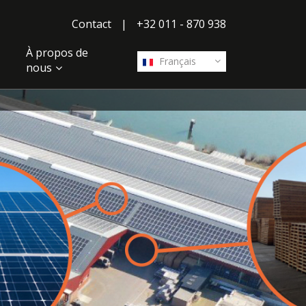
Contact
|
+32 011 - 870 938
À propos de
Français
nous