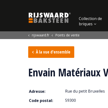
Update cookies preferences
Collection de
briques
rijswaard.fr
Points de vente
À la vue d'ensemble
Envain Matériaux V
Rue du petit Bruxelles
Adresse:
59300
Code postal: