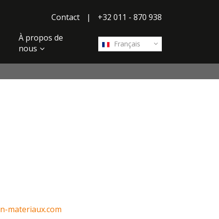
Contact
|
+32 011 - 870 938
À propos de
Français
nous
in-materiaux.com